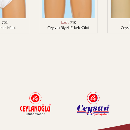
:
702
kod :
710
kek Külot
Ceysan Biyeli Erkek Külot
Ceysa