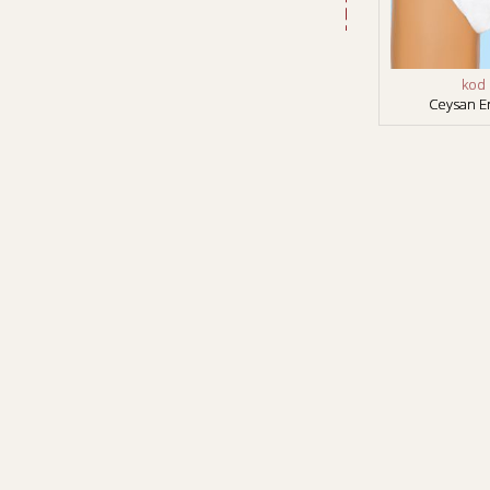
kod 
Ceysan Er