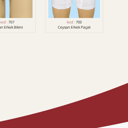
kod :
707
kod :
703
n Erkek Bikini
Ceysan Erkek Paçalı